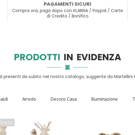
PAGAMENTI SICURI
S
Compra ora, paga dopo con KLARNA / Paypal / Carte
A
di Credito / Bonifico
T
A
V
O
L
A
PRODOTTI
IN EVIDENZA
C
U
tà presenti da subito nel nostro catalogo, suggerite da Martellini
C
I
N
A
aldi
Arredo
Decoro Casa
Illuminazione
T
I
L
L
inato
U
M