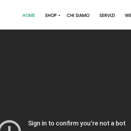
HOME
SHOP
CHI SIAMO
SERVIZI
WE
A
R
R
E
D
O
D
E
C
O
R
O
C
A
S