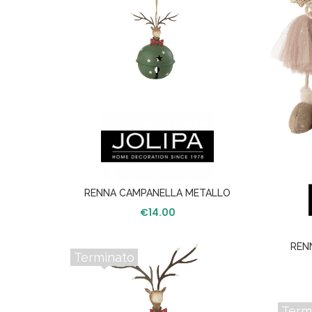
RENNA CAMPANELLA METALLO
VERDE/ROSSO
€
14.00
REN
SLITTA E
Terminato
 LED
Term