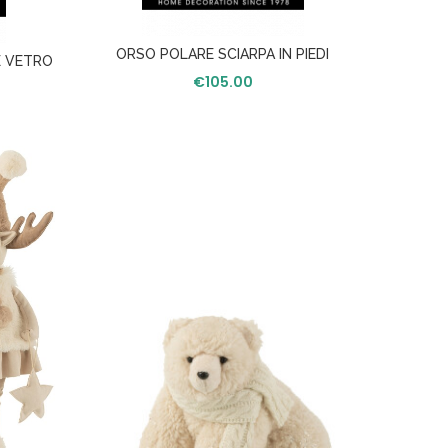
VASO
ORSO POLARE SCIARPA IN PIEDI
E VETRO
TESSUTO ECRU L
€
105.00