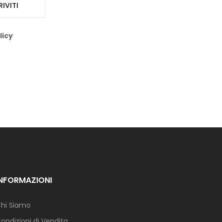
RIVITI
licy
INFORMAZIONI
hi Siamo
ondizioni di Vendita