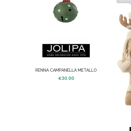
RENNA CAMPANELLA METALLO
VERDE/ROSSO L
€
30.00
NO