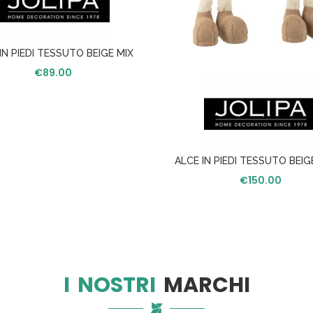
IN PIEDI TESSUTO BEIGE MIX
SMALL ASS/2
€
89.00
ALCE IN PIEDI TESSUTO BEIGE
ASS/2
€
150.00
I NOSTRI
MARCHI