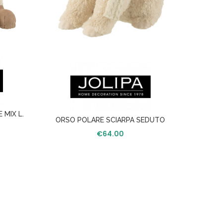
 MIX L.
ORSO
ORSO POLARE SCIARPA SEDUTO
TESSUTO ECRU M
€
64.00