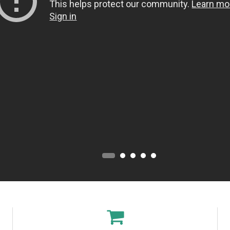
A
P
R
O
F
U
M
A
Z
I
O
N
E
T
E
S
S
I
L
E
C
A