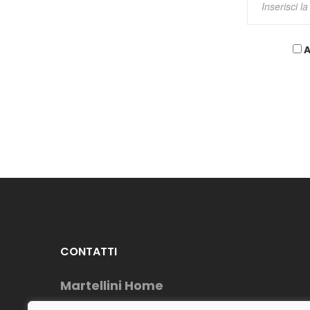
A
CONTATTI
Martellini Home
Telefono : (+39) 0883954488