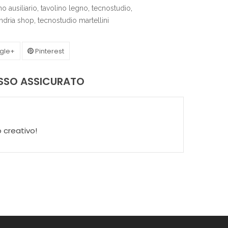
no ausiliario
,
tavolino legno
,
tecnostudio
,
ndria shop
,
tecnostudio martellini
gle+
Pinterest
ASSO ASSICURATO
 creativo!