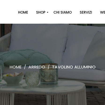
HOME
SHOP
CHI SIAMO
SERVIZI
WE
A
R
R
E
D
O
HOME
/
ARREDO
/
TAVOLINO ALLUMINIO
D
E
C
O
R
O
C
A
S