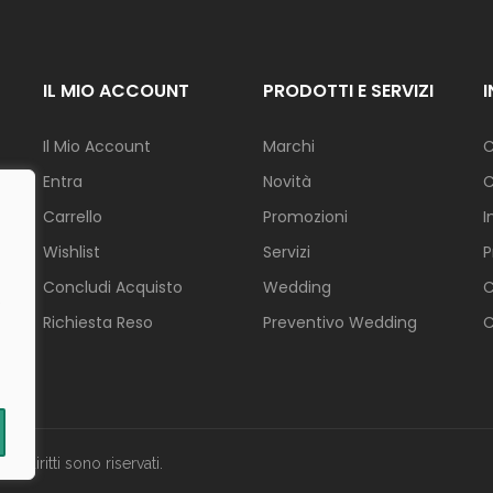
L
I
F
IL MIO ACCOUNT
PRODOTTI E SERVIZI
E
S
T
Il Mio Account
Marchi
C
Y
L
Entra
Novità
C
E
Carrello
Promozioni
I
N
Wishlist
Servizi
P
A
Concludi Acquisto
Wedding
C
T
.
A
Richiesta Reso
Preventivo Wedding
C
L
E
tti i diritti sono riservati.