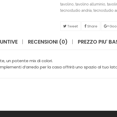
I
tavolino
,
tavolino alluminio
,
tavoli
N
tecnostudio andria
,
tecnostudio a
A
Z
I
O
Tweet
Share
Goo
N
E
UNTIVE
RECENSIONI (0)
PREZZO PIU' B
F
I
O
te, un potente mix di colori.
R
omplementi d’arredo per la casa offrirà uno spazio al tuo lato
I
G
I
A
R
D
I
N
O