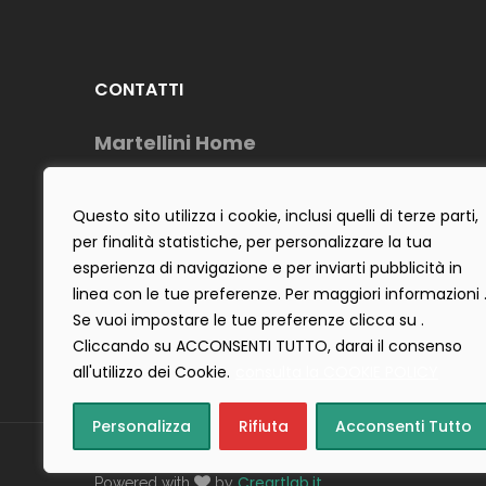
CONTATTI
Martellini Home
Telefono : (+39) 0883954488
Cell: (+39) 3484642555
Questo sito utilizza i cookie, inclusi quelli di terze parti,
per finalità statistiche, per personalizzare la tua
E-Mail : info@martellinihome.com
esperienza di navigazione e per inviarti pubblicità in
P.IVA : 06922300725
linea con le tue preferenze. Per maggiori informazioni 
Se vuoi impostare le tue preferenze clicca su .
Cliccando su ACCONSENTI TUTTO, darai il consenso
all'utilizzo dei Cookie.
consulta la COOKIE POLICY
Personalizza
Rifiuta
Acconsenti Tutto
Copyright 2019 ©
Tecnostudio di Martellini Nicoletta
. Tu
Creartlab.it
Powered with
by