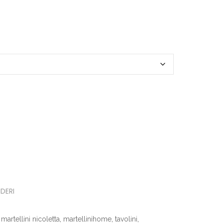
€135.00
a
€210.00
IDERI
,
martellini nicoletta
,
martellinihome
,
tavolini
,