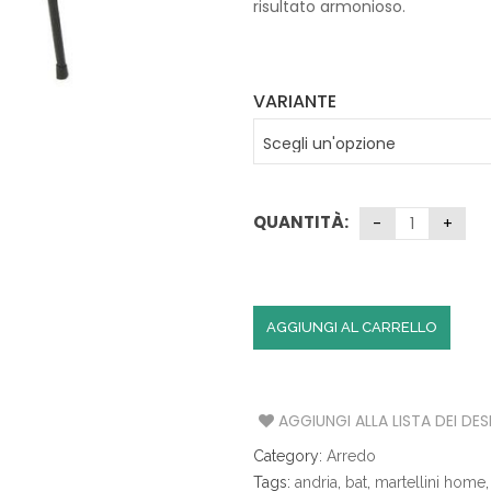
risultato armonioso.
S
A
T
VARIANTE
A
V
O
L
A
QUANTITÀ:
C
U
C
I
N
AGGIUNGI AL CARRELLO
A
I
AGGIUNGI ALLA LISTA DEI DES
L
L
Category:
Arredo
U
M
Tags:
andria
,
bat
,
martellini home