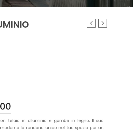
UMINIO
.00
Fascia
di
prezzo:
 con telaio in alluminio e gambe in legno. Il suo
da
ea moderna lo rendono unico nel tuo spazio per un