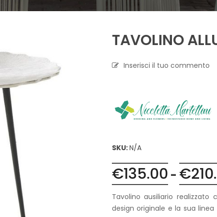
A
P
TAVOLINO ALL
R
O
F
U
Inserisci il tuo commento
M
A
Z
I
O
N
E
T
SKU:
N/A
E
S
€
135.00
€
210
-
S
I
L
Tavolino ausiliario realizzato
E
design originale e la sua lin
C
A