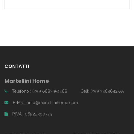
CONTATTI
Martellini Home
Telefono : (+39) 0883954488
Cell: (+39) 3484642555
E-Mail : info@martellinihome.com
P.IVA : 06922300725