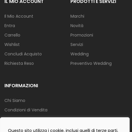
IL MIO ACCOUNT
PRODOTTI E SERVIZI
Il Mio Account
Marchi
Entra
Novità
Carrello
Promozioni
Wishlist
Servizi
Concludi Acquisto
Wedding
Richiesta Reso
Preventivo Wedding
INFORMAZIONI
Chi Siamo
Condizioni di Vendita
Info Spedizione
Privacy Policy
Questo sito utilizza i cookie, inclusi quelli di terze parti,