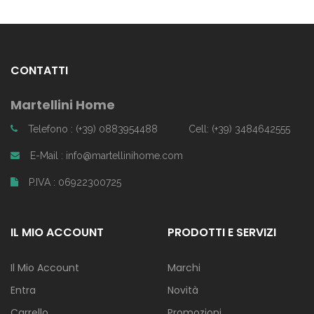
CONTATTI
Martellini Home
Telefono : (+39) 0883954488
Cell: (+39) 3484642555
E-Mail : info@martellinihome.com
P.IVA : 06922300725
IL MIO ACCOUNT
PRODOTTI E SERVIZI
Il Mio Account
Marchi
Entra
Novità
Carrello
Promozioni