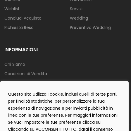
Wishlist
Servizi
Concludi Acquisto
Wedding
Richiesta Reso
Preventivo Wedding
INFORMAZIONI
Chi Siamo
Condizioni di Vendita
Info Spedizione
Privacy Policy
Questo sito utilizza i cookie, inclusi quelli di terze parti,
per finalità statistiche, per personalizzare la tua
Cookie Policy
esperienza di navigazione e per inviarti pubblicità in
Contact Form Policy
linea con le tue preferenze. Per maggiori informazioni .
Se vuoi impostare le tue preferenze clicca su .
Cliccando su ACCONSENTI TUTTO, darai il consenso