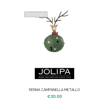
Terminato
RENNA CAMPANELLA METALLO
VERDE/ROSSO L
€
30.00