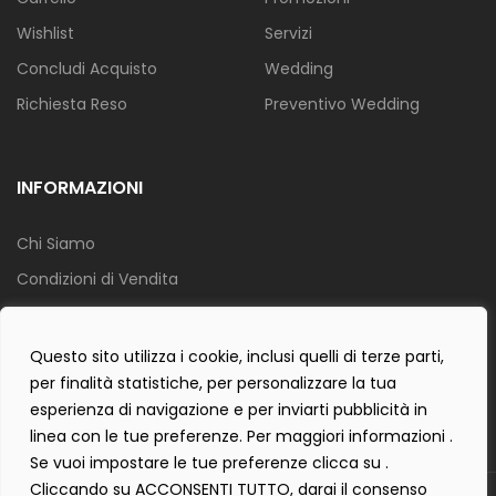
Wishlist
Servizi
Concludi Acquisto
Wedding
Richiesta Reso
Preventivo Wedding
INFORMAZIONI
Chi Siamo
Condizioni di Vendita
Info Spedizione
Privacy Policy
Questo sito utilizza i cookie, inclusi quelli di terze parti,
per finalità statistiche, per personalizzare la tua
Cookie Policy
esperienza di navigazione e per inviarti pubblicità in
Contact Form Policy
linea con le tue preferenze. Per maggiori informazioni .
Se vuoi impostare le tue preferenze clicca su .
Cliccando su ACCONSENTI TUTTO, darai il consenso