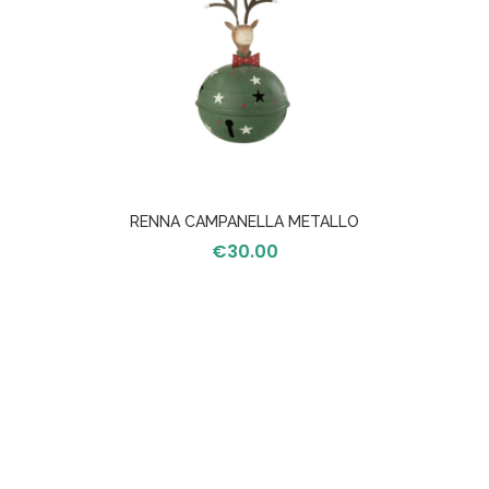
RENNA CAMPANELLA METALLO
VERDE/ROSSO L
€
30.00