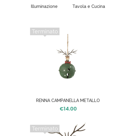
Illuminazione
Tavola e Cucina
Terminato
RENNA CAMPANELLA METALLO
VERDE/ROSSO
€
14.00
Terminato