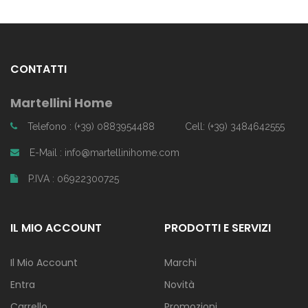
CONTATTI
Martellini Home
Telefono : (+39) 0883954488
Cell: (+39) 3484642555
E-Mail : info@martellinihome.com
P.IVA : 06922300725
IL MIO ACCOUNT
PRODOTTI E SERVIZI
Il Mio Account
Marchi
Entra
Novità
Carrello
Promozioni