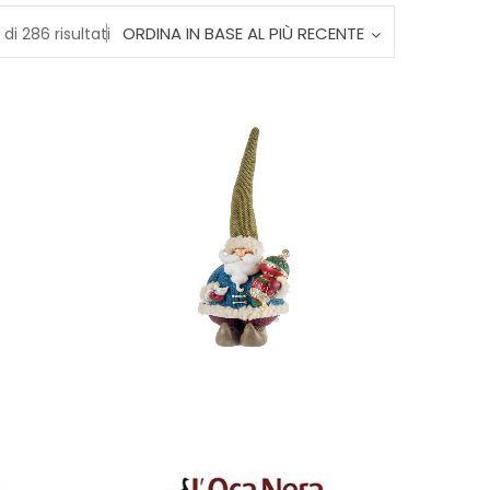
Ordina
ORDINA IN BASE AL PIÙ RECENTE
di 286 risultati
in
base
al
più
recente