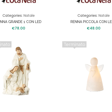
I
N
A
Categories:
Natale
Categories:
Natale
Z
I
NNA GRANDE 1 CON LED
RENNA PICCOLA CON L
O
€
78.00
€
48.00
N
E
inato
Terminato
F
I
O
R
I
G
I
A
R
D
I
N
O