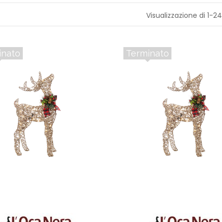
S
Visualizzazione di 1-24 
A
T
A
inato
Terminato
V
O
L
A
C
U
C
I
N
A
I
L
L
U
M