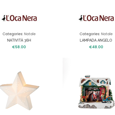
L
I
F
E
S
T
Categories:
Natale
Categories:
Natale
Y
NATIVITÀ 36H
LAMPADA ANGELO
L
E
€
58.00
€
48.00
N
A
T
A
L
E