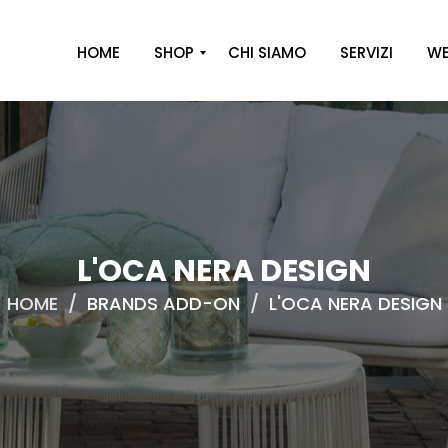
HOME
SHOP
CHI SIAMO
SERVIZI
WE
A
R
R
E
D
O
L'OCA NERA DESIGN
D
HOME
/
BRANDS ADD-ON
/
L'OCA NERA DESIGN
E
C
O
R
O
C
A
S