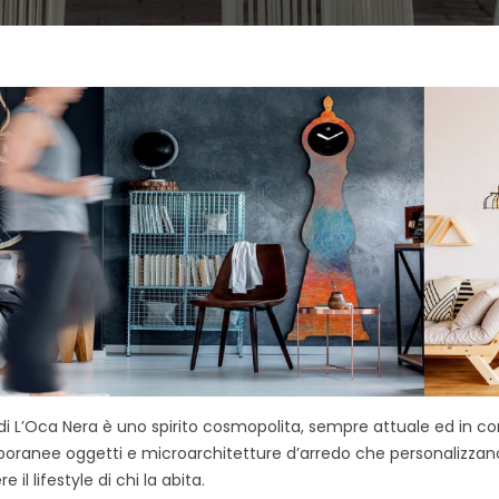
A
P
R
O
F
U
M
A
Z
I
O
N
E
T
E
S
S
I
di L’Oca Nera è uno spirito cosmopolita, sempre attuale ed in c
L
ranee oggetti e microarchitetture d’arredo che personalizzano
E
C
ere il lifestyle di chi la abita.
A