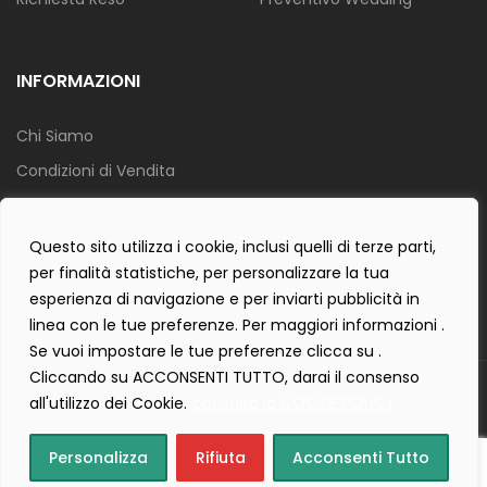
INFORMAZIONI
Chi Siamo
Condizioni di Vendita
Info Spedizione
Privacy Policy
Questo sito utilizza i cookie, inclusi quelli di terze parti,
per finalità statistiche, per personalizzare la tua
Cookie Policy
esperienza di navigazione e per inviarti pubblicità in
Contact Form Policy
linea con le tue preferenze. Per maggiori informazioni .
Se vuoi impostare le tue preferenze clicca su .
Cliccando su ACCONSENTI TUTTO, darai il consenso
Copyright 2019 ©
Tecnostudio di Martellini Nicoletta
. Tutti i diritti
all'utilizzo dei Cookie.
consulta la COOKIE POLICY
sono riservati.
Creartlab.it
Powered with
by
Personalizza
Rifiuta
Acconsenti Tutto
Home
Cart
(0)
Login
Wishlist
(0)