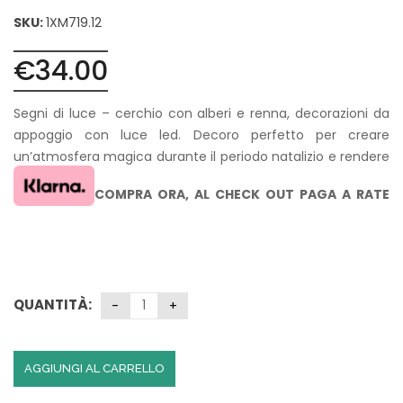
SKU:
1XM719.12
€
34.00
Segni di luce – cerchio con alberi e renna, decorazioni da
appoggio con luce led. Decoro perfetto per creare
un’atmosfera magica durante il periodo natalizio e rendere
accoglienti i tuoi ambienti. Collezione Christmas 2022 L’Oca
COMPRA ORA,
AL CHECK OUT PAGA A RATE
Nera.
CON KLARNA SENZA INTERESSI
QUANTITÀ:
AGGIUNGI AL CARRELLO