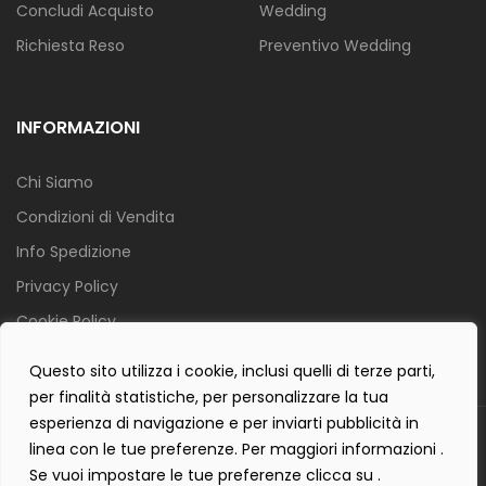
Concludi Acquisto
Wedding
Richiesta Reso
Preventivo Wedding
INFORMAZIONI
Chi Siamo
Condizioni di Vendita
Info Spedizione
Privacy Policy
Cookie Policy
Contact Form Policy
Questo sito utilizza i cookie, inclusi quelli di terze parti,
per finalità statistiche, per personalizzare la tua
esperienza di navigazione e per inviarti pubblicità in
Copyright 2019 ©
Tecnostudio di Martellini Nicoletta
. Tutti i diritti
linea con le tue preferenze. Per maggiori informazioni .
sono riservati.
Se vuoi impostare le tue preferenze clicca su .