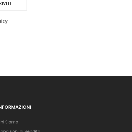
RIVITI
licy
INFORMAZIONI
hi Siamo
ondizioni di Vendita