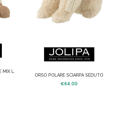
 MIX L.
ORSO
ORSO POLARE SCIARPA SEDUTO
TESSUTO ECRU M
€
64.00