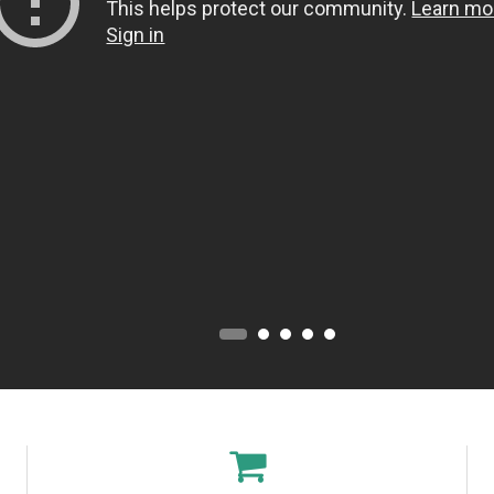
A
P
R
O
F
U
M
A
Z
I
O
N
E
T
E
S
S
I
L
E
C
A