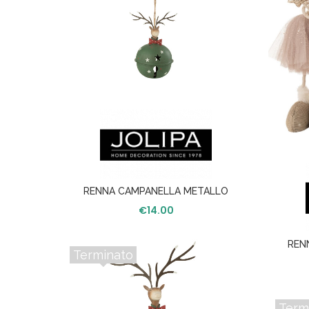
RENNA CAMPANELLA METALLO
VERDE/ROSSO
€
14.00
REN
SLITTA E
Terminato
 LED
Term