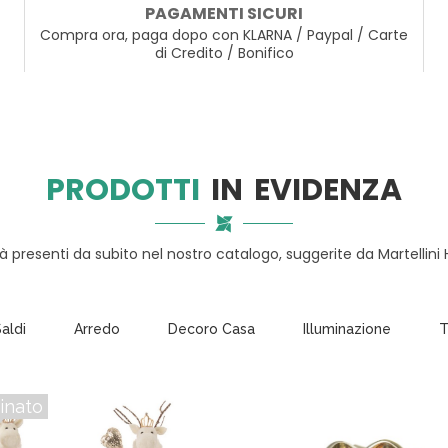
PAGAMENTI SICURI
S
Compra ora, paga dopo con KLARNA / Paypal / Carte
A
di Credito / Bonifico
T
A
V
O
L
A
PRODOTTI
IN EVIDENZA
C
U
tà presenti da subito nel nostro catalogo, suggerite da Martellini
C
I
N
A
aldi
Arredo
Decoro Casa
Illuminazione
T
I
L
L
inato
U
M