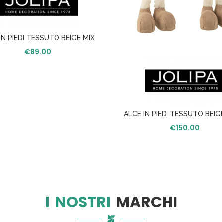
IN PIEDI TESSUTO BEIGE MIX
SMALL ASS/2
€
89.00
ALCE IN PIEDI TESSUTO BEIGE
ASS/2
€
150.00
I NOSTRI
MARCHI