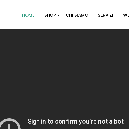
HOME
SHOP
CHI SIAMO
SERVIZI
WE
A
R
R
E
D
O
D
E
C
O
R
O
C
A
S