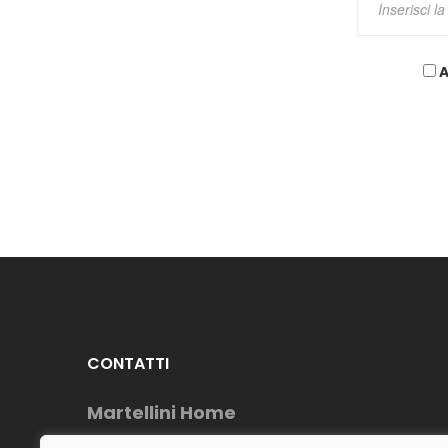
A
CONTATTI
Martellini Home
Telefono : (+39) 0883954488