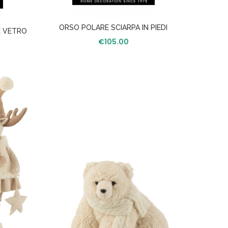
VASO
ORSO POLARE SCIARPA IN PIEDI
E VETRO
TESSUTO ECRU L
€
105.00