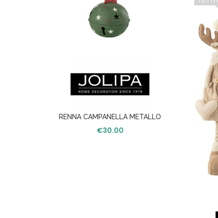
RENNA CAMPANELLA METALLO
VERDE/ROSSO L
€
30.00
NO