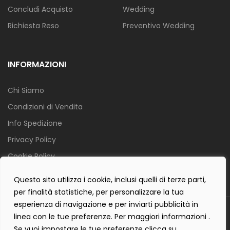
Concludi Acquisto
Wedding
Richiesta Reso
Preventivo Wedding
INFORMAZIONI
Chi Siamo
Condizioni di Vendita
Info Spedizione
Privacy Policy
Cookie Policy
Contact Form Policy
Questo sito utilizza i cookie, inclusi quelli di terze parti,
per finalità statistiche, per personalizzare la tua
esperienza di navigazione e per inviarti pubblicità in
Copyright 2019 ©
Tecnostudio di Martellini Nicoletta
. Tutti i diritti
linea con le tue preferenze. Per maggiori informazioni .
sono riservati.
Se vuoi impostare le tue preferenze clicca su .