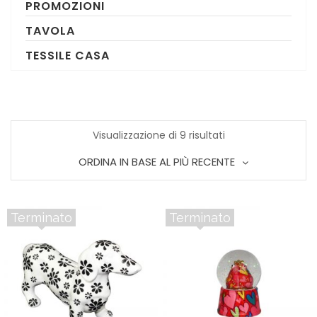
PROMOZIONI
TAVOLA
TESSILE CASA
Ordina
Visualizzazione di 9 risultati
ORDINA IN BASE AL PIÙ RECENTE
in
base
Terminato
Terminato
al
più
recente