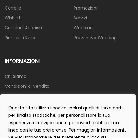
Carrello
Promozioni
Wishlist
Servizi
Concludi Acquisto
Wedding
Richiesta Reso
Preventivo Wedding
INFORMAZIONI
Chi Siamo
Condizioni di Vendita
Info Spedizione
Privacy Policy
Questo sito utilizza i cookie, inclusi quelli di terze parti,
per finalità statistiche, per personalizzare la tua
Cookie Policy
esperienza di navigazione e per inviarti pubblicità in
Contact Form Policy
linea con le tue preferenze. Per maggiori informazioni .
Se vuoi impostare le tue preferenze clicca su .