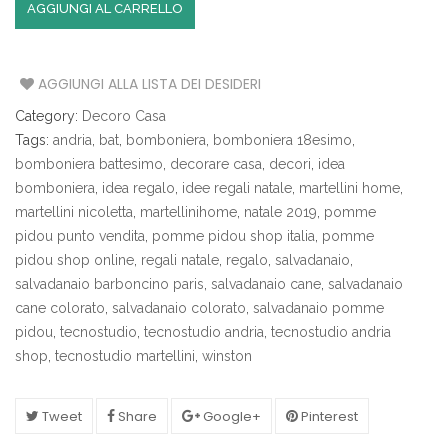
AGGIUNGI AL CARRELLO
AGGIUNGI ALLA LISTA DEI DESIDERI
Category:
Decoro Casa
Tags:
andria
,
bat
,
bomboniera
,
bomboniera 18esimo
,
bomboniera battesimo
,
decorare casa
,
decori
,
idea
bomboniera
,
idea regalo
,
idee regali natale
,
martellini home
,
martellini nicoletta
,
martellinihome
,
natale 2019
,
pomme
pidou punto vendita
,
pomme pidou shop italia
,
pomme
pidou shop online
,
regali natale
,
regalo
,
salvadanaio
,
salvadanaio barboncino paris
,
salvadanaio cane
,
salvadanaio
cane colorato
,
salvadanaio colorato
,
salvadanaio pomme
pidou
,
tecnostudio
,
tecnostudio andria
,
tecnostudio andria
shop
,
tecnostudio martellini
,
winston
Tweet
Share
Google+
Pinterest