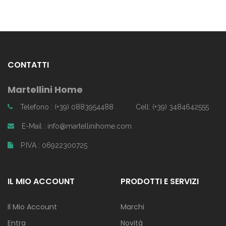
CONTATTI
Martellini Home
Telefono : (+39) 0883954488
Cell: (+39) 3484642555
E-Mail : info@martellinihome.com
P.IVA : 06922300725
IL MIO ACCOUNT
PRODOTTI E SERVIZI
Il Mio Account
Marchi
Entra
Novità