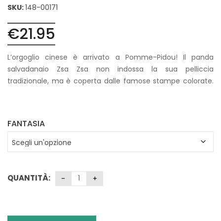
SKU:
148-00171
€
21.95
L’orgoglio cinese è arrivato a Pomme-Pidou! Il panda
salvadanaio Zsa Zsa non indossa la sua pelliccia
tradizionale, ma è coperta dalle famose stampe colorate.
Rende ogni giorno un pò più facile, ama essere coccolato
ed è al tuo fianco quando ti senti giù.
FANTASIA
QUANTITÀ: