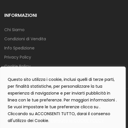
INFORMAZIONI
Chi Siamo
Condizioni di Vendita
Info Spedizione
Privacy Policy
Cookie Policy
Contact Form Policy
Questo sito utilizza i cookie, inclusi quelli di terze parti,
per finalità statistiche, per personalizzare la tua
esperienza di navigazione e per inviarti pubblicità in
Copyright 2019 ©
Tecnostudio di Martellini Nicoletta
. Tutti i diritti
linea con le tue preferenze. Per maggiori informazioni .
sono riservati.
Se vuoi impostare le tue preferenze clicca su .
Creartlab.it
Powered with
by
Cliccando su ACCONSENTI TUTTO, darai il consenso
all'utilizzo dei Cookie.
consulta la COOKIE POLICY