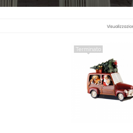
A
P
R
Visualizzazio
O
F
U
M
A
Terminato
Z
I
O
N
E
T
E
S
S
I
L
E
C
A