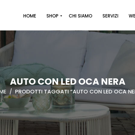
HOME
SHOP
CHI SIAMO
SERVIZI
WE
A
R
R
E
D
O
AUTO CON LED OCA NERA
D
ME
/
PRODOTTI TAGGATI “AUTO CON LED OCA NE
E
C
O
R
O
C
A
S