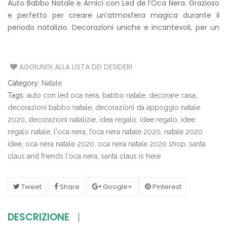
Auto Babbo Natale e Amici con Led de l’Oca Nera. Grazioso
e perfetto per creare un’atmosfera magica durante il
periodo natalizio. Decorazioni uniche e incantevoli, per un
Natale tutto da vivere!
AGGIUNGI ALLA LISTA DEI DESIDERI
Category:
Natale
Tags:
auto con led oca nera
,
babbo natale
,
decorare casa
,
decorazioni babbo natale
,
decorazioni da appoggio natale
2020
,
decorazioni natalizie
,
idea regalo
,
idee regalo
,
idee
regalo natale
,
l'oca nera
,
l’oca nera natale 2020
,
natale 2020
idee
,
oca nera natale 2020
,
oca nera natale 2020 shop
,
santa
claus and friends l'oca nera
,
santa claus is here
Tweet
Share
Google+
Pinterest
DESCRIZIONE