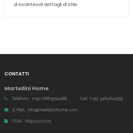
di incantevoli dettagli di stile.
CONTATTI
Martellini Home
Telefono : (+39) 0883954488
Cell: (+39) 3484642555
E-Mail : info@martellinihome.com
P.IVA : 06922300725