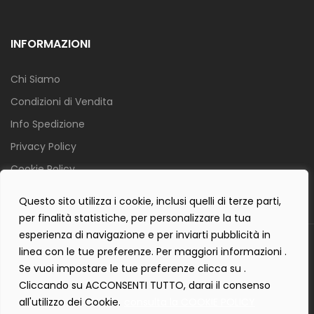
INFORMAZIONI
Chi Siamo
Condizioni di Vendita
Info Spedizione
Privacy Policy
Cookie Policy
Contact Form Policy
Questo sito utilizza i cookie, inclusi quelli di terze parti,
per finalità statistiche, per personalizzare la tua
esperienza di navigazione e per inviarti pubblicità in
Copyright 2019 ©
Tecnostudio di Martellini Nicoletta
. Tutti i diritti
linea con le tue preferenze. Per maggiori informazioni .
sono riservati.
Se vuoi impostare le tue preferenze clicca su .
Creartlab.it
Powered with
by
Cliccando su ACCONSENTI TUTTO, darai il consenso
all'utilizzo dei Cookie.
consulta la COOKIE POLICY