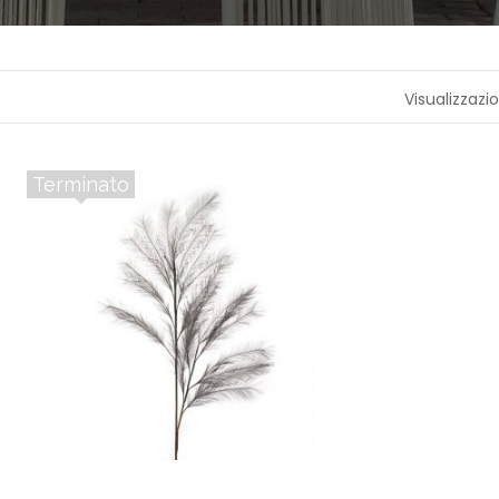
A
P
R
Visualizzazio
O
F
U
M
A
Terminato
Z
I
O
N
E
T
E
S
S
I
L
E
C
A