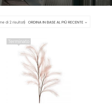
Ordina
ORDINA IN BASE AL PIÙ RECENTE
ne di 2 risultati
in
Terminato
base
al
più
recente