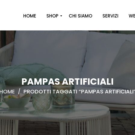
HOME
SHOP
CHI SIAMO
SERVIZI
WE
A
R
R
E
D
O
PAMPAS ARTIFICIALI
D
HOME
/
PRODOTTI TAGGATI “PAMPAS ARTIFICIALI
E
C
O
R
O
C
A
S