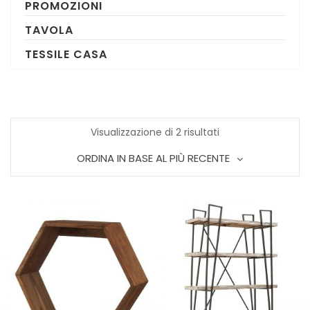
PROMOZIONI
TAVOLA
TESSILE CASA
Ordina
Visualizzazione di 2 risultati
ORDINA IN BASE AL PIÙ RECENTE
in
base
al
più
recente