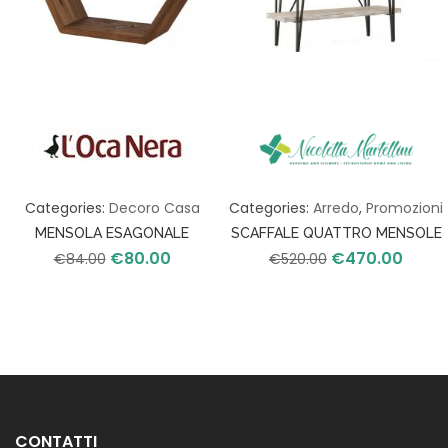
Categories:
Decoro Casa
Categories:
Arredo
,
Promozioni
MENSOLA ESAGONALE
SCAFFALE QUATTRO MENSOLE
€
80.00
€
470.00
Il
Il
Il
Il
€
84.00
€
520.00
prezzo
prezzo
prezzo
prezzo
originale
attuale
originale
attual
era:
è:
era:
è:
€84.00.
€80.00.
€520.00.
€470.
CONTATTI