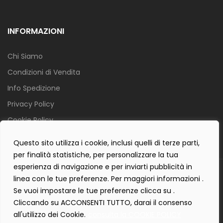
INFORMAZIONI
Chi Siamo
Condizioni di Vendita
Info Spedizione
Privacy Policy
Cookie Policy
Contact Form Policy
Questo sito utilizza i cookie, inclusi quelli di terze parti,
per finalità statistiche, per personalizzare la tua
esperienza di navigazione e per inviarti pubblicità in
Copyright 2019 ©
Tecnostudio di Martellini Nicoletta
. Tutti i diritti
linea con le tue preferenze. Per maggiori informazioni .
sono riservati.
Se vuoi impostare le tue preferenze clicca su .
Creartlab.it
Powered with
by
Cliccando su ACCONSENTI TUTTO, darai il consenso
all'utilizzo dei Cookie.
consulta la COOKIE POLICY