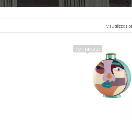
A
P
R
Visualizzazio
O
F
U
M
A
Terminato
Z
I
O
N
E
T
E
S
S
I
L
E
C
A