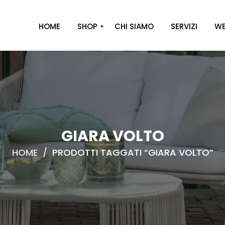
HOME
SHOP
CHI SIAMO
SERVIZI
WE
A
R
R
E
D
O
GIARA VOLTO
D
HOME
/
PRODOTTI TAGGATI “GIARA VOLTO”
E
C
O
R
O
C
A
S