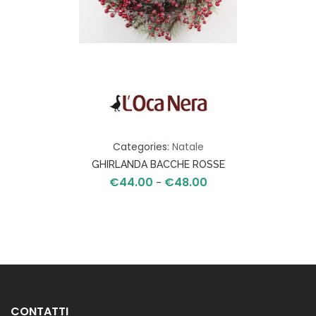
Categories:
Natale
GHIRLANDA BACCHE ROSSE
€
44.00
€
48.00
Fascia
-
di
prezzo:
da
€44.00
a
€48.00
CONTATTI