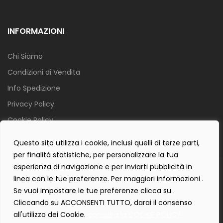
INFORMAZIONI
Chi Siamo
Condizioni di Vendita
Info Spedizione
Privacy Policy
Cookie Policy
Contact Form Policy
Questo sito utilizza i cookie, inclusi quelli di terze parti,
per finalità statistiche, per personalizzare la tua
esperienza di navigazione e per inviarti pubblicità in
Copyright 2019 ©
Tecnostudio di Martellini Nicoletta
. Tutti i diritti
linea con le tue preferenze. Per maggiori informazioni .
sono riservati.
Se vuoi impostare le tue preferenze clicca su .
Creartlab.it
Powered with
by
Cliccando su ACCONSENTI TUTTO, darai il consenso
all'utilizzo dei Cookie.
consulta la COOKIE POLICY