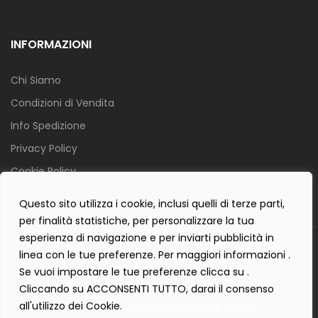
INFORMAZIONI
Chi Siamo
Condizioni di Vendita
Info Spedizione
Privacy Policy
Cookie Policy
Contact Form Policy
Questo sito utilizza i cookie, inclusi quelli di terze parti,
per finalità statistiche, per personalizzare la tua
esperienza di navigazione e per inviarti pubblicità in
Copyright 2019 ©
Tecnostudio di Martellini Nicoletta
. Tutti i diritti
linea con le tue preferenze. Per maggiori informazioni .
sono riservati.
Se vuoi impostare le tue preferenze clicca su .
Creartlab.it
Powered with
by
Cliccando su ACCONSENTI TUTTO, darai il consenso
all'utilizzo dei Cookie.
consulta la COOKIE POLICY