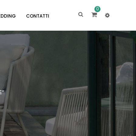
0
DDING
CONTATTI
E”