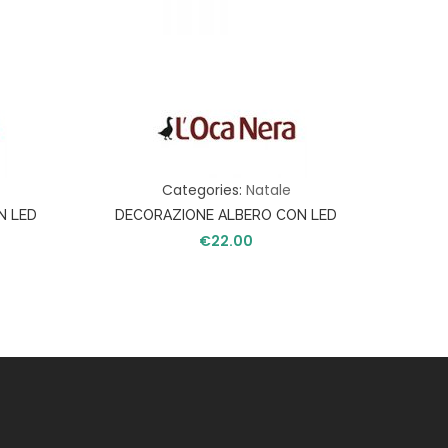
Categories:
Natale
N LED
DECORAZIONE ALBERO CON LED
€
22.00
ezzo
uale
9.90.