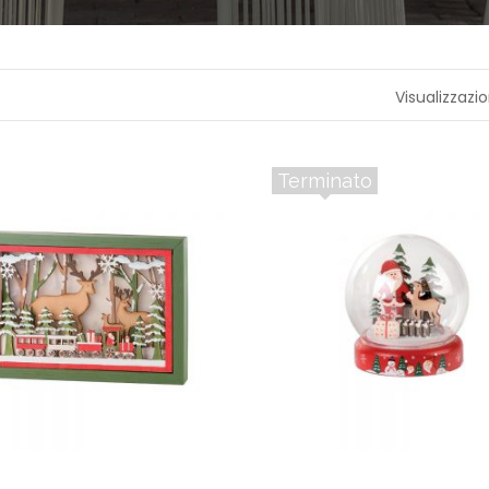
A
P
R
Visualizzazio
O
F
U
M
A
Terminato
Z
I
O
N
E
T
E
S
S
I
L
E
C
A