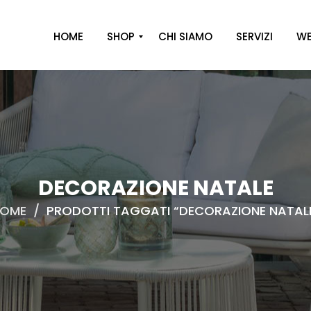
HOME
SHOP
CHI SIAMO
SERVIZI
WE
A
R
R
E
D
O
DECORAZIONE NATALE
D
OME
/
PRODOTTI TAGGATI “DECORAZIONE NATAL
E
C
O
R
O
C
A
S