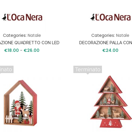
S
A
T
A
Categories:
Natale
Categories:
Natale
V
O
ZIONE QUADRETTO CON LED
DECORAZIONE PALLA CON
L
Fascia
€
18.00
-
€
26.00
€
24.00
A
di
prezzo:
C
inato
Terminato
da
U
C
€18.00
I
a
N
€26.00
A
I
L
L
U
M