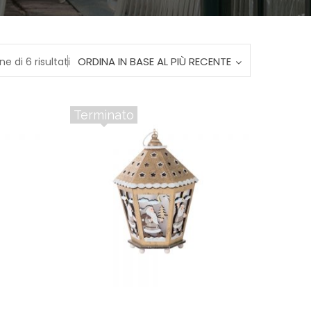
Ordina
ORDINA IN BASE AL PIÙ RECENTE
ne di 6 risultati
in
Terminato
base
al
più
recente