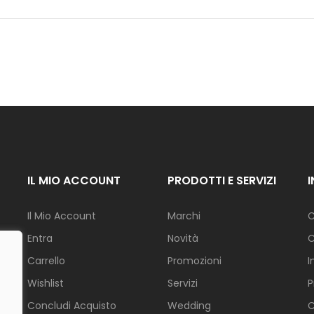
I
N
A
Z
I
O
N
E
F
I
O
R
IL MIO ACCOUNT
PRODOTTI E SERVIZI
I
G
Il Mio Account
Marchi
C
I
Entra
Novità
C
A
R
Carrello
Promozioni
I
D
I
Wishlist
Servizi
P
N
O
Concludi Acquisto
Wedding
C
.