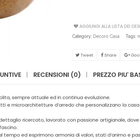
S
A
AGGIUNGI ALLA LISTA DEI DES
T
A
Category:
Decoro Casa
Tags:
m
V
O
L
A
Tweet
Share
Goo
C
UNTIVE
RECENSIONI (0)
PREZZO PIU' B
U
C
I
N
lita, sempre attuale ed in continua evoluzione.
A
 e microarchitetture d’arredo che personalizzano la casa 
I
l dettaglio ricercato, lavorato con passione artigianale, dove 
L
L
fascino.
U
al tempo ed esprimono armonia di valori, stati d’animo e pas
M