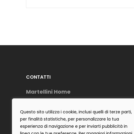
CONTATTI
Martellini Home
Telefono : (+39) 0883954488
Cell: (+39) 3484642555
Questo sito utilizza i cookie, inclusi quelli di terze parti,
per finalità statistiche, per personalizzare la tua
E-Mail : info@martellinihome.com
esperienza di navigazione e per inviarti pubblicità in
P.IVA : 06922300725
linea con le tue preferenze. Per maggiori informazioni 