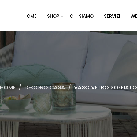
HOME
SHOP
CHI SIAMO
SERVIZI
WE
A
R
R
E
D
O
HOME
/
DECORO CASA
/
VASO VETRO SOFFIATO
D
E
C
O
R
O
C
A
S