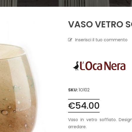
A
P
VASO VETRO S
R
O
F
U
Inserisci il tuo commento
M
A
Z
I
O
N
E
T
SKU:
1O102
E
S
€
54.00
S
I
L
Vaso in vetro soffiato. Des
E
arredare.
C
A