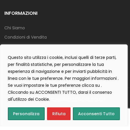
INFORMAZIONI
Chi Siamo
Condizioni di Vendita
Info Spedizione
Privacy Policy
Questo sito utilizza i cookie, inclusi quelli di terze parti,
per finalità statistiche, per personalizzare la tua
Cookie Policy
esperienza di navigazione e per inviarti pubblicità in
Contact Form Policy
linea con le tue preferenze. Per maggiori informazioni .
Se vuoi impostare le tue preferenze clicca su .
Cliccando su ACCONSENTI TUTTO, darai il consenso
Copyright 2019 ©
Tecnostudio di Martellini Nicoletta
. Tutti i diritti
all'utilizzo dei Cookie.
consulta la COOKIE POLICY
sono riservati.
Creartlab.it
Powered with
by
Personalizza
Rifiuta
Acconsenti Tutto
Home
Cart
(0)
Login
Wishlist
(0)