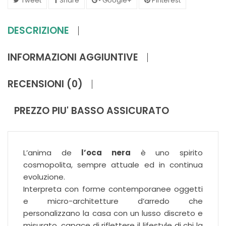
Tweet
Share
Google+
Pinterest
DESCRIZIONE
INFORMAZIONI AGGIUNTIVE
RECENSIONI (0)
PREZZO PIU' BASSO ASSICURATO
L’anima de
l’oca nera
è uno spirito
cosmopolita, sempre attuale ed in continua
evoluzione.
Interpreta con forme contemporanee oggetti
e micro-architetture d’arredo che
personalizzano la casa con un lusso discreto e
misurato, capace di riflettere il lifestyle di chi la