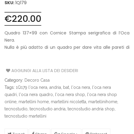
SKU:
1Q179
€
220.00
Quadro 137×99 con Cornice Stampa serigrafica di l’Oca
Nera.
Nulla è più adatto di un quadro per dare vita alle pareti di
casa e un tono ad un ambiente spoglio!
AGGIUNGI ALLA LISTA DEI DESIDERI
Category:
Decoro Casa
Tags:
1Q179 l'oca nera
,
andria
,
bat
,
l'oca nera
,
l'oca nera
quadri
,
l'oca nera quadro
,
l'oca nera shop
,
l'oca nera shop
online
,
martellini home
,
martellini nicoletta
,
martellinihome
,
tecnostudio
,
tecnostudio andria
,
tecnostudio andria shop
,
tecnostudio martellini