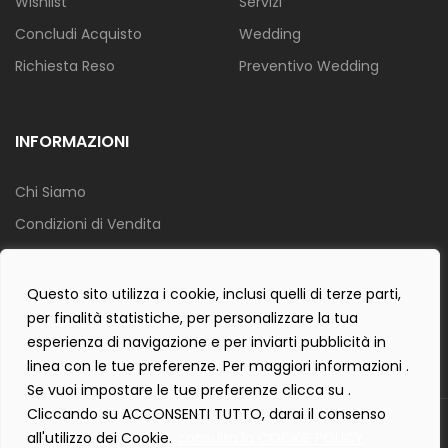
Wishlist
Servizi
Concludi Acquisto
Wedding
Richiesta Reso
Preventivo Wedding
INFORMAZIONI
Chi Siamo
Condizioni di Vendita
Info Spedizione
Privacy Policy
Questo sito utilizza i cookie, inclusi quelli di terze parti,
per finalità statistiche, per personalizzare la tua
Cookie Policy
esperienza di navigazione e per inviarti pubblicità in
Contact Form Policy
linea con le tue preferenze. Per maggiori informazioni .
Se vuoi impostare le tue preferenze clicca su .
Cliccando su ACCONSENTI TUTTO, darai il consenso
Copyright 2019 ©
Tecnostudio di Martellini Nicoletta
. Tutti i diritti
all'utilizzo dei Cookie.
consulta la COOKIE POLICY