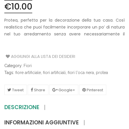
€
10.00
Protea, perfetta per la decorazione della tua casa. Così
realistica che puoi facilmente incorporare un po’ di natura
nel tuo arredamento senza avere necessariamente il
pollice verde e senza alcun tipo di manutenzione.
AGGIUNGI ALLA LISTA DEI DESIDERI
Category:
Fiori
Tags:
fiore artificiale
,
fiori artificiali
,
fiori l'oca nera
,
protea
Tweet
Share
Google+
Pinterest
DESCRIZIONE
INFORMAZIONI AGGIUNTIVE