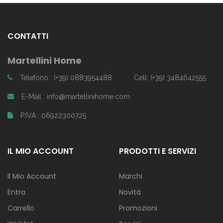
CONTATTI
Martellini Home
Telefono : (+39) 0883954488
Cell: (+39) 3484642555
E-Mail : info@martellinihome.com
P.IVA : 06922300725
IL MIO ACCOUNT
PRODOTTI E SERVIZI
Il Mio Account
Marchi
Entra
Novità
Carrello
Promozioni