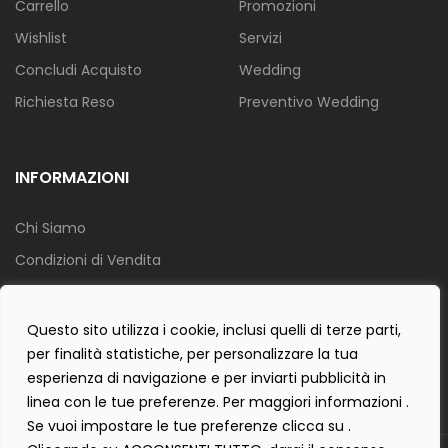
Carrello
Promozioni
Wishlist
Servizi
Concludi Acquisto
Wedding
Richiesta Reso
Preventivo Wedding
INFORMAZIONI
Chi Siamo
Condizioni di Vendita
Info Spedizione
Privacy Policy
Questo sito utilizza i cookie, inclusi quelli di terze parti,
per finalità statistiche, per personalizzare la tua
Cookie Policy
esperienza di navigazione e per inviarti pubblicità in
Contact Form Policy
linea con le tue preferenze. Per maggiori informazioni .
Se vuoi impostare le tue preferenze clicca su .