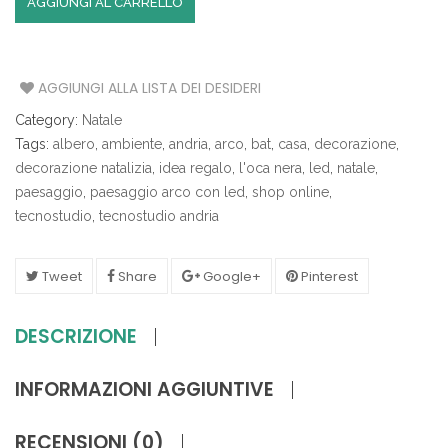
AGGIUNGI AL CARRELLO
AGGIUNGI ALLA LISTA DEI DESIDERI
Category:
Natale
Tags:
albero
,
ambiente
,
andria
,
arco
,
bat
,
casa
,
decorazione
,
decorazione natalizia
,
idea regalo
,
l'oca nera
,
led
,
natale
,
paesaggio
,
paesaggio arco con led
,
shop online
,
tecnostudio
,
tecnostudio andria
Tweet
Share
Google+
Pinterest
DESCRIZIONE
INFORMAZIONI AGGIUNTIVE
RECENSIONI (0)