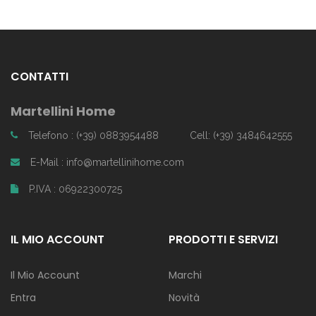
CONTATTI
Martellini Home
Telefono : (+39) 0883954488
Cell: (+39) 3484642555
E-Mail : info@martellinihome.com
P.IVA : 06922300725
IL MIO ACCOUNT
PRODOTTI E SERVIZI
Il Mio Account
Marchi
Entra
Novità