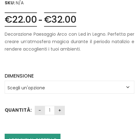
SKU:
N/A
€
22.00
€
32.00
Fascia
-
di
prezzo:
Decorazione Paesaggio Arco con Led in Legno. Perfetta per
da
creare un’atmosfera magica durante il periodo natalizio e
€22.00
rendere accoglienti i tuoi ambienti.
a
€32.00
DIMENSIONE
QUANTITÀ: