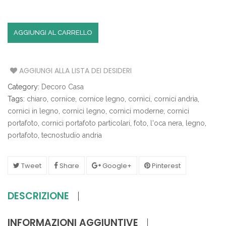
AGGIUNGI AL CARRELLO
AGGIUNGI ALLA LISTA DEI DESIDERI
Category:
Decoro Casa
Tags:
chiaro
,
cornice
,
cornice legno
,
cornici
,
cornici andria
,
cornici in legno
,
cornici legno
,
cornici moderne
,
cornici
portafoto
,
cornici portafoto particolari
,
foto
,
l'oca nera
,
legno
,
portafoto
,
tecnostudio andria
Tweet
Share
Google+
Pinterest
DESCRIZIONE
INFORMAZIONI AGGIUNTIVE