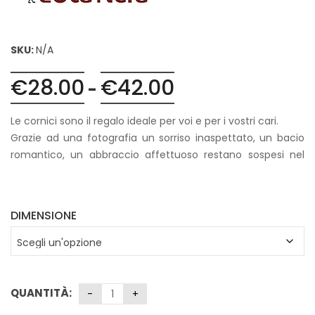
SKU:
N/A
€
28.00
€
42.00
Fascia
-
di
prezzo:
Le cornici sono il regalo ideale per voi e per i vostri cari.
da
Grazie ad una fotografia un sorriso inaspettato, un bacio
€28.00
romantico, un abbraccio affettuoso restano sospesi nel
a
tempo.
€42.00
DIMENSIONE
QUANTITÀ: