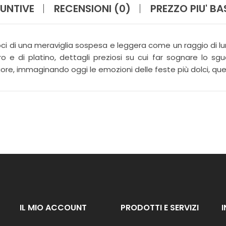
I
UNTIVE
RECENSIONI (0)
PREZZO PIU' B
N
A
Z
I
ci di una meraviglia sospesa e leggera come un raggio di 
O
oro e di platino, dettagli preziosi su cui far sognare lo sg
N
E
uore, immaginando oggi le emozioni delle feste più dolci, qu
F
I
O
R
I
G
I
A
R
D
I
IL MIO ACCOUNT
PRODOTTI E SERVIZI
N
O