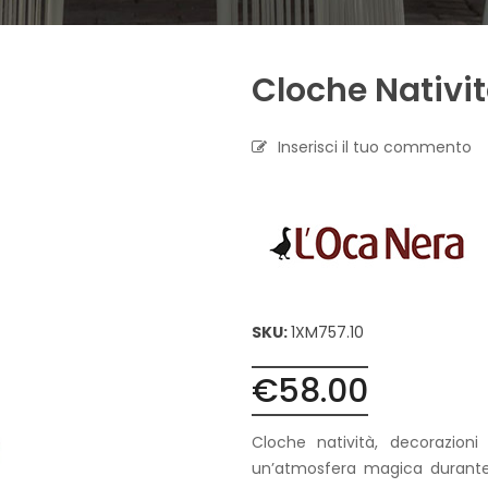
A
P
Cloche Nativi
R
O
F
U
Inserisci il tuo commento
M
A
Z
I
O
N
E
T
SKU:
1XM757.10
E
S
€
58.00
S
I
L
Cloche natività, decorazion
E
un’atmosfera magica durante i
C
A