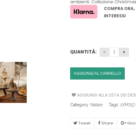
ambienti. Collezione Christmas
S
COMPRA ORA,
A
INTERESSI
T
A
V
O
L
QUANTITÀ:
A
C
AGGIUNGI AL CARRELLO
U
C
I
N
AGGIUNGI ALLA LISTA DEI DES
A
Category:
Natale
Tags:
1XM757.
I
L
L
Tweet
Share
Goo
U
M