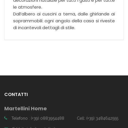
decorazioni natalizie per tutti i gusti e per tutte
le atmosfere.
Dall’albero ai cuscini a tema, dalle ghirlande ai
soprammobili: ogni angolo della casa si riveste
di incantevoli dettagli di stile.
CONTATTI
Martellini Home
Telefono : (+39) 0883954488
Cell: (+39) 3484642555