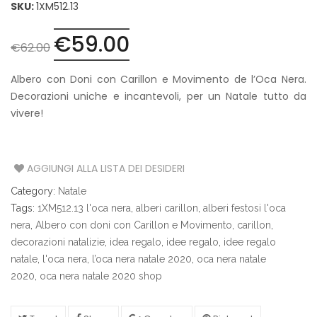
SKU:
1XM512.13
€
59.00
Il
Il
€
62.00
prezzo
prezzo
originale
attuale
Albero con Doni con Carillon e Movimento de l’Oca Nera.
era:
è:
Decorazioni uniche e incantevoli, per un Natale tutto da
€62.00.
€59.00.
vivere!
AGGIUNGI ALLA LISTA DEI DESIDERI
Category:
Natale
Tags:
1XM512.13 l'oca nera
,
alberi carillon
,
alberi festosi l'oca
nera
,
Albero con doni con Carillon e Movimento
,
carillon
,
decorazioni natalizie
,
idea regalo
,
idee regalo
,
idee regalo
natale
,
l'oca nera
,
l’oca nera natale 2020
,
oca nera natale
2020
,
oca nera natale 2020 shop