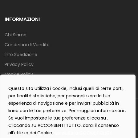
INFORMAZIONI
Chi Siamo
Condizioni di Vendita
Info Spedizione
Privacy Policy
Cookie Policy
Contact Form Policy
Questo sito utilizza i cookie, inclusi quelli di terze parti,
per finalità statistiche, per personalizzare la tua
esperienza di navigazione e per inviarti pubblicità in
Copyright 2019 ©
Tecnostudio di Martellini Nicoletta
. Tutti i diritti
linea con le tue preferenze. Per maggiori informazioni .
sono riservati.
Se vuoi impostare le tue preferenze clicca su .
Creartlab.it
Powered with
by
Cliccando su ACCONSENTI TUTTO, darai il consenso
all'utilizzo dei Cookie.
consulta la COOKIE POLICY