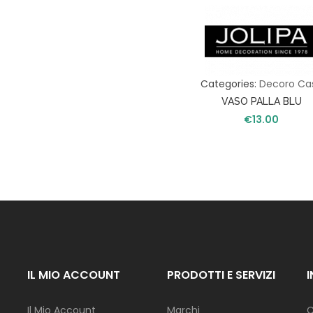
S
A
T
A
Categories:
Decoro Ca
V
O
VASO PALLA BLU
L
€
13.00
A
C
U
C
I
N
A
I
L
IL MIO ACCOUNT
PRODOTTI E SERVIZI
L
U
M
Il Mio Account
Marchi
C