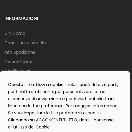
INFORMAZIONI
Chi Siamo
Condizioni di Vendita
Info Spedizione
Privacy Policy
Cookie Policy
Contact Form Policy
Questo sito utilizza i cookie, inclusi quelli di terze parti,
per finalità statistiche, per personalizzare la tua
esperienza di navigazione e per inviarti pubblicità in
Copyright 2019 ©
Tecnostudio di Martellini Nicoletta
. Tutti i diritti
linea con le tue preferenze. Per maggiori informazioni .
sono riservati.
Se vuoi impostare le tue preferenze clicca su .
Creartlab.it
Powered with
by
Cliccando su ACCONSENTI TUTTO, darai il consenso
all'utilizzo dei Cookie.
consulta la COOKIE POLICY