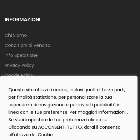
INFORMAZIONI
Chi Siamo
Condizioni di Vendita
Info Spedizione
Privacy Policy
Cookie Policy
Contact Form Policy
Questo sito utilizza i cookie, inclusi quelli di terze parti,
per finalità statistiche, per personalizzare la tua
esperienza di navigazione e per inviarti pubblicità in
Copyright 2019 ©
Tecnostudio di Martellini Nicoletta
. Tutti i diritti
linea con le tue preferenze. Per maggiori informazioni .
sono riservati.
Se vuoi impostare le tue preferenze clicca su .
Creartlab.it
Powered with
by
Cliccando su ACCONSENTI TUTTO, darai il consenso
all'utilizzo dei Cookie.
consulta la COOKIE POLICY