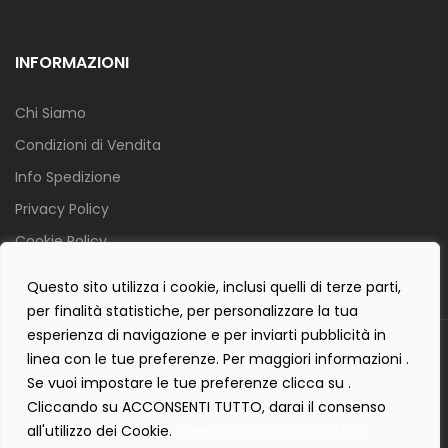
INFORMAZIONI
Chi Siamo
Condizioni di Vendita
Info Spedizione
Privacy Policy
Cookie Policy
Contact Form Policy
Questo sito utilizza i cookie, inclusi quelli di terze parti,
per finalità statistiche, per personalizzare la tua
esperienza di navigazione e per inviarti pubblicità in
Copyright 2019 ©
Tecnostudio di Martellini Nicoletta
. Tutti i diritti
linea con le tue preferenze. Per maggiori informazioni .
sono riservati.
Se vuoi impostare le tue preferenze clicca su .
Creartlab.it
Powered with
by
Cliccando su ACCONSENTI TUTTO, darai il consenso
all'utilizzo dei Cookie.
consulta la COOKIE POLICY