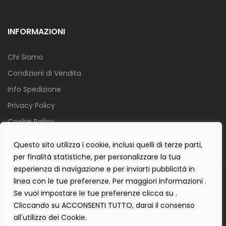
INFORMAZIONI
Chi Siamo
Condizioni di Vendita
Info Spedizione
Privacy Policy
Cookie Policy
Contact Form Policy
Questo sito utilizza i cookie, inclusi quelli di terze parti,
per finalità statistiche, per personalizzare la tua
esperienza di navigazione e per inviarti pubblicità in
Copyright 2019 ©
Tecnostudio di Martellini Nicoletta
. Tutti i diritti
linea con le tue preferenze. Per maggiori informazioni .
sono riservati.
Se vuoi impostare le tue preferenze clicca su .
Creartlab.it
Powered with
by
Cliccando su ACCONSENTI TUTTO, darai il consenso
all'utilizzo dei Cookie.
consulta la COOKIE POLICY