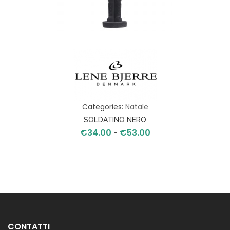
Categories:
Natale
SOLDATINO NERO
€
34.00
€
53.00
Fascia
-
di
prezzo:
da
€34.00
a
€53.00
CONTATTI