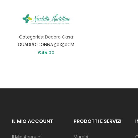
S
A
T
A
Categories:
Decoro Casa
V
O
QUADRO DONNA 50X50CM
L
€
45.00
A
C
U
C
I
N
A
I
L
IL MIO ACCOUNT
PRODOTTI E SERVIZI
L
U
M
Il Mio Account
Marchi
C