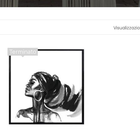
A
P
R
Visualizzazio
O
F
U
M
A
Terminato
Z
I
O
N
E
T
E
S
S
I
L
E
C
A