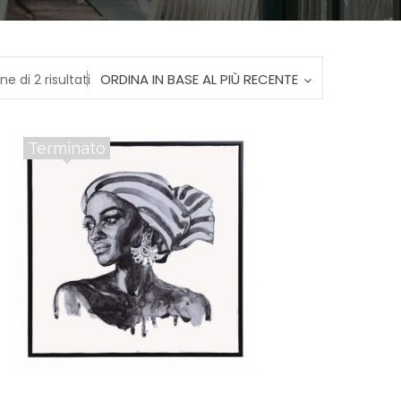
Ordina
ORDINA IN BASE AL PIÙ RECENTE
ne di 2 risultati
in
Terminato
base
al
più
recente