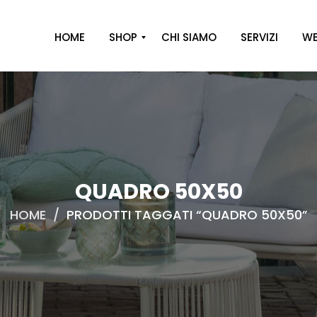
HOME
SHOP
CHI SIAMO
SERVIZI
WE
A
R
R
E
D
O
QUADRO 50X50
D
HOME
/
PRODOTTI TAGGATI “QUADRO 50X50”
E
C
O
R
O
C
A
S