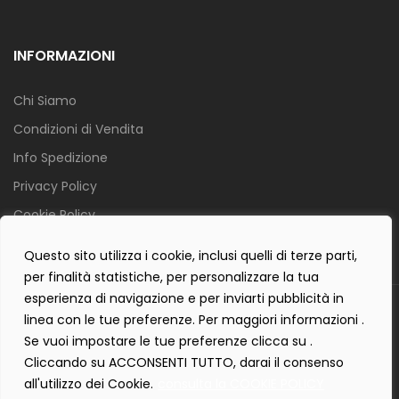
INFORMAZIONI
Chi Siamo
Condizioni di Vendita
Info Spedizione
Privacy Policy
Cookie Policy
Contact Form Policy
Questo sito utilizza i cookie, inclusi quelli di terze parti,
per finalità statistiche, per personalizzare la tua
esperienza di navigazione e per inviarti pubblicità in
Copyright 2019 ©
Tecnostudio di Martellini Nicoletta
. Tutti i diritti
linea con le tue preferenze. Per maggiori informazioni .
sono riservati.
Se vuoi impostare le tue preferenze clicca su .
Creartlab.it
Powered with
by
Cliccando su ACCONSENTI TUTTO, darai il consenso
all'utilizzo dei Cookie.
consulta la COOKIE POLICY