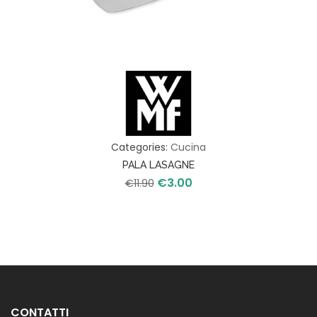
Categories:
Cucina
PALA LASAGNE
€
3.00
Il
Il
€
11.90
prezzo
prezzo
originale
attuale
era:
è:
€11.90.
€3.00.
CONTATTI