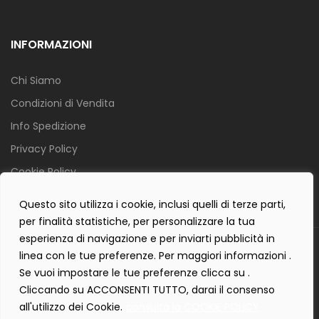
INFORMAZIONI
Chi Siamo
Condizioni di Vendita
Info Spedizione
Privacy Policy
Cookie Policy
Contact Form Policy
Questo sito utilizza i cookie, inclusi quelli di terze parti,
per finalità statistiche, per personalizzare la tua
esperienza di navigazione e per inviarti pubblicità in
Copyright 2019 ©
Tecnostudio di Martellini Nicoletta
. Tutti i diritti
linea con le tue preferenze. Per maggiori informazioni .
sono riservati.
Se vuoi impostare le tue preferenze clicca su .
Creartlab.it
Powered with
by
Cliccando su ACCONSENTI TUTTO, darai il consenso
all'utilizzo dei Cookie.
consulta la COOKIE POLICY