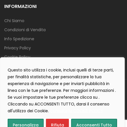
INFORMAZIONI
Chi Siamo
Condizioni di Vendita
Info Spedizione
Privacy Policy
Cookie Policy
Contact Form Policy
Questo sito utilizza i cookie, inclusi quelli di terze parti,
per finalità statistiche, per personalizzare la tua
esperienza di navigazione e per inviarti pubblicità in
Copyright 2019 ©
Tecnostudio di Martellini Nicoletta
. Tutti i diritti
linea con le tue preferenze. Per maggiori informazioni .
sono riservati.
Se vuoi impostare le tue preferenze clicca su .
Creartlab.it
Powered with
by
Cliccando su ACCONSENTI TUTTO, darai il consenso
all'utilizzo dei Cookie.
consulta la COOKIE POLICY
Personalizza
Rifiuta
Acconsenti Tutto