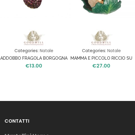
Categories:
Natale
Categories:
Natale
ADDOBBO FRAGOLA BORGOGNA
MAMMA E PICCOLO RICCIO SU
€
13.00
€
27.00
FOGLIA
CONTATTI