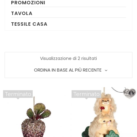
PROMOZIONI
TAVOLA
TESSILE CASA
Ordina
Visualizzazione di 2 risultati
ORDINA IN BASE AL PIÙ RECENTE
in
base
Terminato
Terminato
al
più
recente