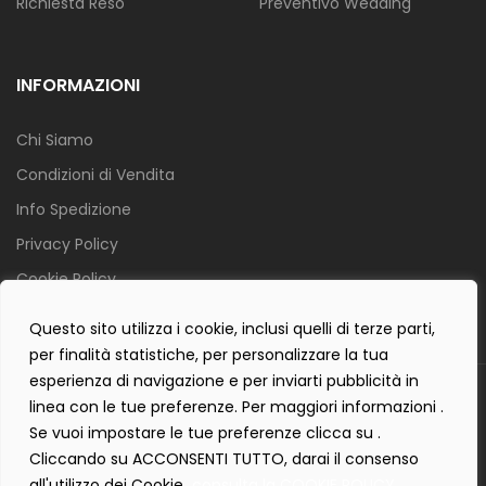
Richiesta Reso
Preventivo Wedding
INFORMAZIONI
Chi Siamo
Condizioni di Vendita
Info Spedizione
Privacy Policy
Cookie Policy
Contact Form Policy
Questo sito utilizza i cookie, inclusi quelli di terze parti,
per finalità statistiche, per personalizzare la tua
esperienza di navigazione e per inviarti pubblicità in
Copyright 2019 ©
Tecnostudio di Martellini Nicoletta
. Tutti i diritti
linea con le tue preferenze. Per maggiori informazioni .
sono riservati.
Se vuoi impostare le tue preferenze clicca su .
Creartlab.it
Powered with
by
Cliccando su ACCONSENTI TUTTO, darai il consenso
all'utilizzo dei Cookie.
consulta la COOKIE POLICY