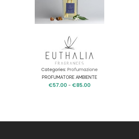
Categories:
Profumazione
PROFUMATORE AMBIENTE
€
57.00
€
85.00
Fascia
FLEUR DE BALI
-
di
prezzo:
da
€57.00
a
€85.00