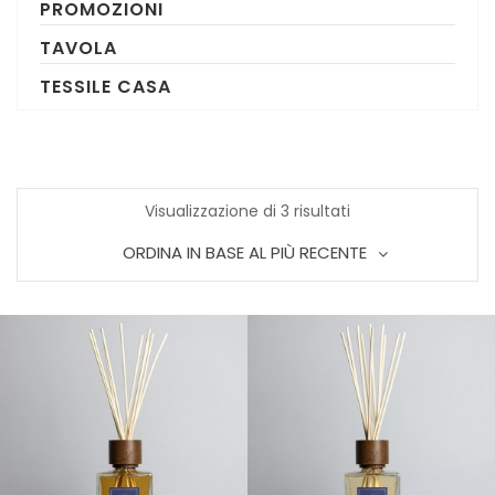
PROMOZIONI
TAVOLA
TESSILE CASA
Ordina
Visualizzazione di 3 risultati
ORDINA IN BASE AL PIÙ RECENTE
in
base
al
più
recente