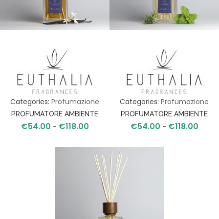
Categories:
Profumazione
Categories:
Profumazione
PROFUMATORE AMBIENTE
PROFUMATORE AMBIENTE
€
54.00
€
118.00
€
54.00
€
118.00
Fascia
Fasci
CASHMERE DELIGHT
-
HERBES SAUVAGES
-
di
di
prezzo:
prezzo
da
da
€54.00
€54.0
a
a
€118.00
€118.0