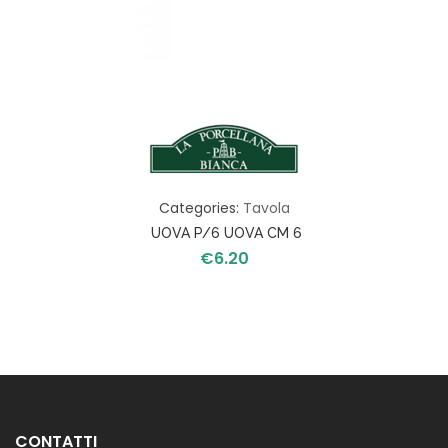
Categories:
Tavola
UOVA P/6 UOVA CM 6
€
6.20
CM14X9X4
CONTATTI