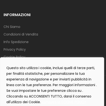
INFORMAZIONI
Chi Siamo
Condizioni di Vendita
Info Spedizione
Privacy Policy
Cookie Policy
Contact Form Policy
Questo sito utilizza i cookie, inclusi quelli di terze parti,
per finalità statistiche, per personalizzare la tua
esperienza di navigazione e per inviarti pubblicità in
Copyright 2019 ©
Tecnostudio di Martellini Nicoletta
. Tutti i diritti
linea con le tue preferenze. Per maggiori informazioni .
sono riservati.
Se vuoi impostare le tue preferenze clicca su .
Creartlab.it
Powered with
by
Cliccando su ACCONSENTI TUTTO, darai il consenso
all'utilizzo dei Cookie.
consulta la COOKIE POLICY