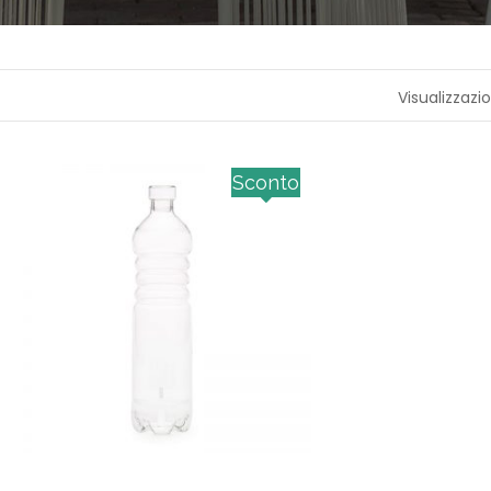
A
P
R
Visualizzazio
O
F
U
M
A
Sconto
Z
I
O
N
E
T
E
S
S
I
L
E
C
A