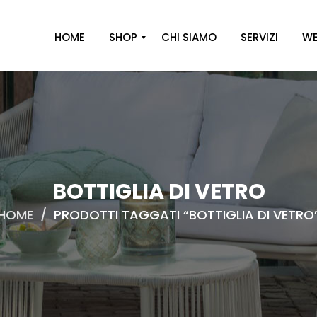
HOME
SHOP
CHI SIAMO
SERVIZI
WE
A
R
R
E
D
O
BOTTIGLIA DI VETRO
D
HOME
/
PRODOTTI TAGGATI “BOTTIGLIA DI VETRO
E
C
O
R
O
C
A
S