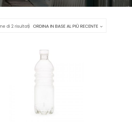
Ordina
ORDINA IN BASE AL PIÙ RECENTE
ne di 2 risultati
in
base
al
più
recente