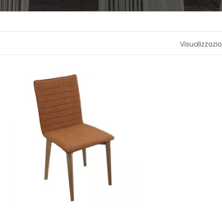
A
P
R
Visualizzazio
O
F
U
M
A
Z
I
O
N
E
T
E
S
S
I
L
E
C
A