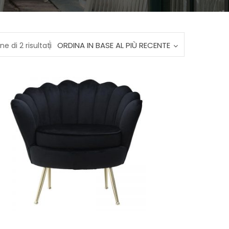
Ordina
ORDINA IN BASE AL PIÙ RECENTE
ne di 2 risultati
in
base
al
più
recente