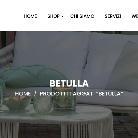
HOME
SHOP
CHI SIAMO
SERVIZI
WE
A
R
R
E
D
O
BETULLA
D
HOME
/
PRODOTTI TAGGATI “BETULLA”
E
C
O
R
O
C
A
S