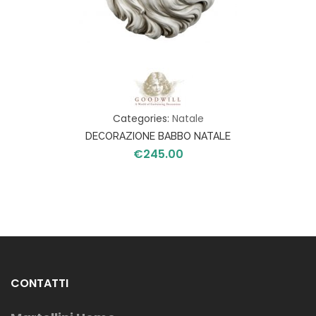
Categories:
Natale
DECORAZIONE BABBO NATALE
€
245.00
DA PARETE
CONTATTI