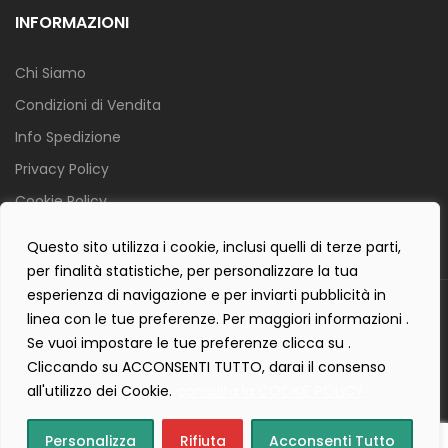
INFORMAZIONI
Chi Siamo
Condizioni di Vendita
Info Spedizione
Privacy Policy
Cookie Policy
Contact Form Policy
Questo sito utilizza i cookie, inclusi quelli di terze parti,
per finalità statistiche, per personalizzare la tua
esperienza di navigazione e per inviarti pubblicità in
Copyright 2019 ©
Tecnostudio di Martellini Nicoletta
. Tutti i diritti
linea con le tue preferenze. Per maggiori informazioni .
sono riservati.
Se vuoi impostare le tue preferenze clicca su .
Creartlab.it
Powered with
by
Cliccando su ACCONSENTI TUTTO, darai il consenso
all'utilizzo dei Cookie.
consulta la COOKIE POLICY
Personalizza
Rifiuta
Acconsenti Tutto