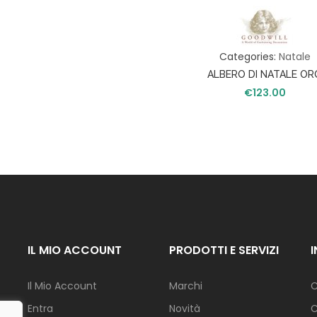
S
A
Categories:
Natale
T
A
ALBERO DI NATALE OR
V
€
123.00
O
L
A
C
U
C
I
N
A
IL MIO ACCOUNT
PRODOTTI E SERVIZI
I
L
L
Il Mio Account
Marchi
C
U
Entra
Novità
C
M