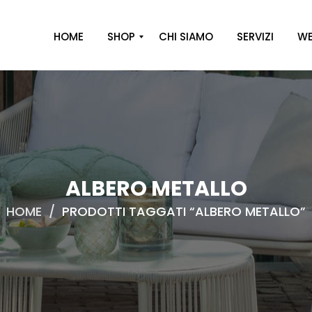
HOME
SHOP
CHI SIAMO
SERVIZI
WE
A
R
R
E
D
O
ALBERO METALLO
D
HOME
/
PRODOTTI TAGGATI “ALBERO METALLO”
E
C
O
R
O
C
A
S