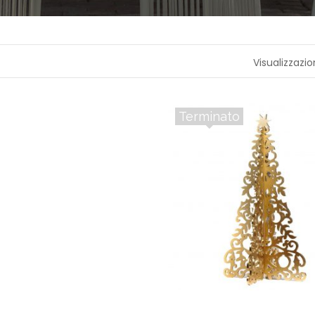
A
P
R
Visualizzazio
O
F
U
M
A
Terminato
Z
I
O
N
E
T
E
S
S
I
L
E
C
A