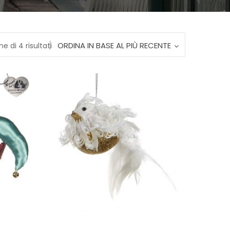
Ordina
ORDINA IN BASE AL PIÙ RECENTE
ne di 4 risultati
in
base
al
più
recente