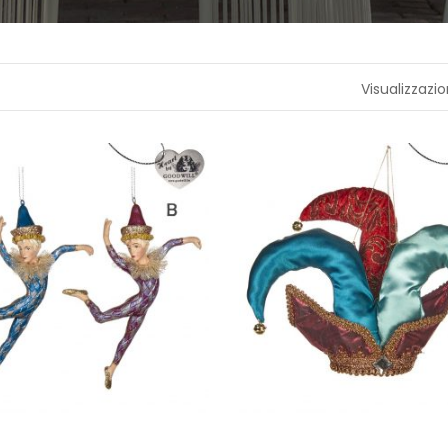
A
P
R
Visualizzazio
O
F
U
M
A
Z
I
O
N
E
T
E
S
S
I
L
E
C
A