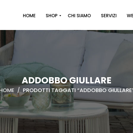
HOME
SHOP
CHI SIAMO
SERVIZI
WE
A
R
R
E
D
O
ADDOBBO GIULLARE
D
HOME
/
PRODOTTI TAGGATI “ADDOBBO GIULLARE
E
C
O
R
O
C
A
S