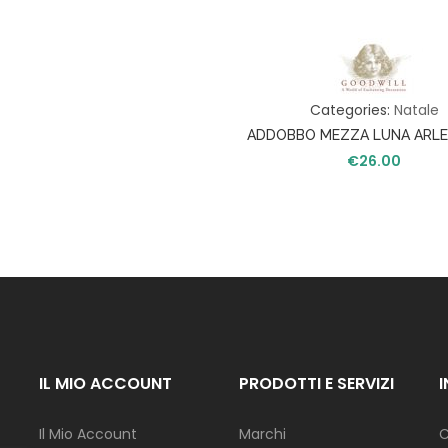
I
N
A
Z
I
O
Categories:
Natale
N
E
ADDOBBO MEZZA LUNA ARL
€
26.00
F
I
O
R
I
G
I
A
R
D
IL MIO ACCOUNT
PRODOTTI E SERVIZI
I
N
O
Il Mio Account
Marchi
C