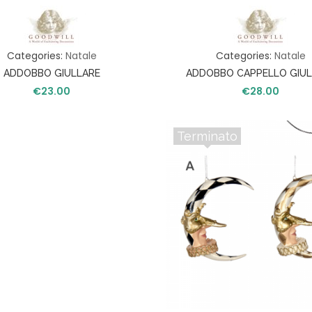
S
A
Categories:
Natale
Categories:
Natale
T
A
ADDOBBO GIULLARE
ADDOBBO CAPPELLO GIUL
V
€
23.00
€
28.00
O
L
A
Terminato
C
U
C
I
N
A
I
L
L
U
M