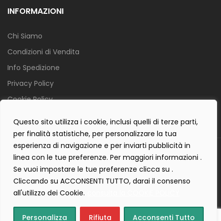
INFORMAZIONI
Chi Siamo
Condizioni di Vendita
Info Spedizione
Privacy Policy
Cookie Policy
Contact Form Policy
Questo sito utilizza i cookie, inclusi quelli di terze parti,
per finalità statistiche, per personalizzare la tua
esperienza di navigazione e per inviarti pubblicità in
Copyright 2019 ©
Tecnostudio di Martellini Nicoletta
. Tutti i diritti
linea con le tue preferenze. Per maggiori informazioni .
sono riservati.
Se vuoi impostare le tue preferenze clicca su .
Creartlab.it
Powered with
by
Cliccando su ACCONSENTI TUTTO, darai il consenso
all'utilizzo dei Cookie.
consulta la COOKIE POLICY
Personalizza
Rifiuta
Acconsenti Tutto