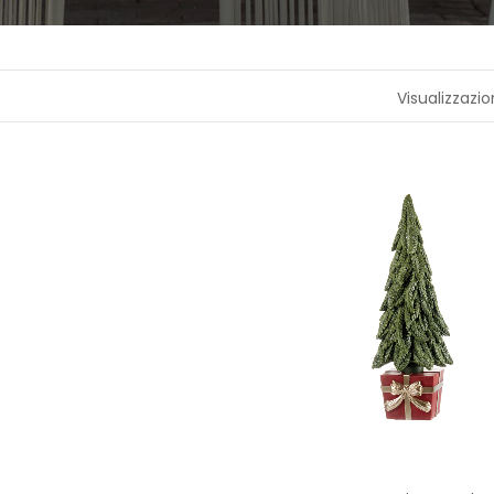
A
P
R
Visualizzazio
O
F
U
M
A
Z
I
O
N
E
T
E
S
S
I
L
E
C
A