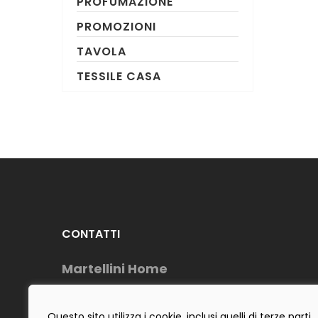
PROFUMAZIONE
PROMOZIONI
TAVOLA
TESSILE CASA
CONTATTI
Martellini Home
Telefono : (+39) 0883954488
Cell: (+39) 3484642555
Questo sito utilizza i cookie, inclusi quelli di terze parti,