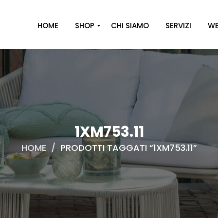
HOME
SHOP
CHI SIAMO
SERVIZI
WE
A
R
R
E
D
O
1XM753.11
D
HOME
/
PRODOTTI TAGGATI “1XM753.11”
E
C
O
R
O
C
A
S