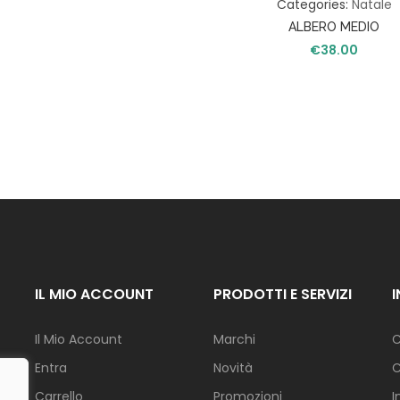
Categories:
Natale
S
ALBERO MEDIO
A
€
38.00
T
A
V
O
L
A
C
U
C
I
N
A
IL MIO ACCOUNT
PRODOTTI E SERVIZI
I
Il Mio Account
Marchi
C
L
L
Entra
Novità
C
U
M
Carrello
Promozioni
I