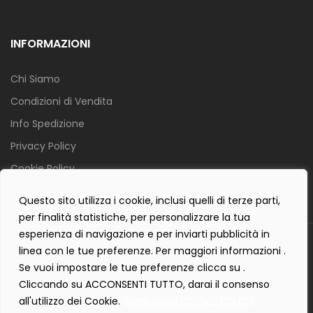
INFORMAZIONI
Chi Siamo
Condizioni di Vendita
Info Spedizione
Privacy Policy
Cookie Policy
Contact Form Policy
Questo sito utilizza i cookie, inclusi quelli di terze parti,
per finalità statistiche, per personalizzare la tua
esperienza di navigazione e per inviarti pubblicità in
Copyright 2019 ©
Tecnostudio di Martellini Nicoletta
. Tutti i diritti
linea con le tue preferenze. Per maggiori informazioni .
sono riservati.
Se vuoi impostare le tue preferenze clicca su .
Creartlab.it
Powered with
by
Cliccando su ACCONSENTI TUTTO, darai il consenso
all'utilizzo dei Cookie.
consulta la COOKIE POLICY