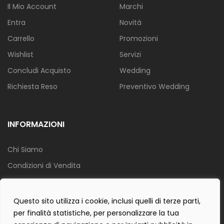
Il Mio Account
Marchi
Entra
Novità
Carrello
Promozioni
Wishlist
Servizi
Concludi Acquisto
Wedding
Richiesta Reso
Preventivo Wedding
INFORMAZIONI
Chi Siamo
Condizioni di Vendita
Info Spedizione
Privacy Policy
Questo sito utilizza i cookie, inclusi quelli di terze parti,
per finalità statistiche, per personalizzare la tua
Cookie Policy