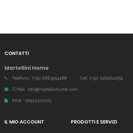
CONTATTI
Martellini Home
Telefono : (+39) 0883954488
Cell: (+39) 3484642555
E-Mail : info@martellinihome.com
P.IVA : 06922300725
IL MIO ACCOUNT
PRODOTTI E SERVIZI