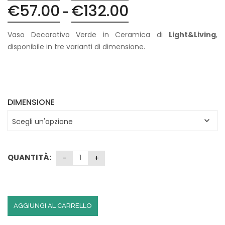
€
57.00
€
132.00
Fascia
-
di
prezzo:
Vaso Decorativo Verde in Ceramica di
Light&Living
,
da
disponibile in tre varianti di dimensione.
€57.00
a
€132.00
DIMENSIONE
QUANTITÀ:
AGGIUNGI AL CARRELLO