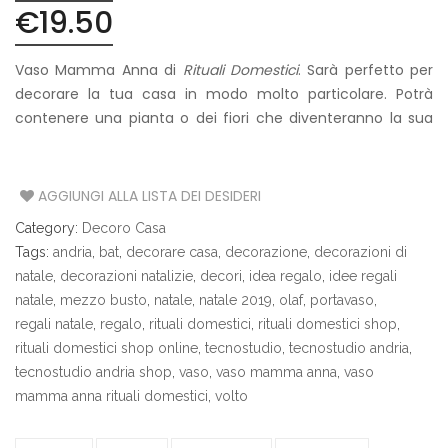
€
19.50
Vaso Mamma Anna di
Rituali Domestici
. Sarà perfetto per
decorare la tua casa in modo molto particolare. Potrà
contenere una pianta o dei fiori che diventeranno la sua
chioma.
AGGIUNGI ALLA LISTA DEI DESIDERI
Category:
Decoro Casa
Tags:
andria
,
bat
,
decorare casa
,
decorazione
,
decorazioni di
natale
,
decorazioni natalizie
,
decori
,
idea regalo
,
idee regali
natale
,
mezzo busto
,
natale
,
natale 2019
,
olaf
,
portavaso
,
regali natale
,
regalo
,
rituali domestici
,
rituali domestici shop
,
rituali domestici shop online
,
tecnostudio
,
tecnostudio andria
,
tecnostudio andria shop
,
vaso
,
vaso mamma anna
,
vaso
mamma anna rituali domestici
,
volto