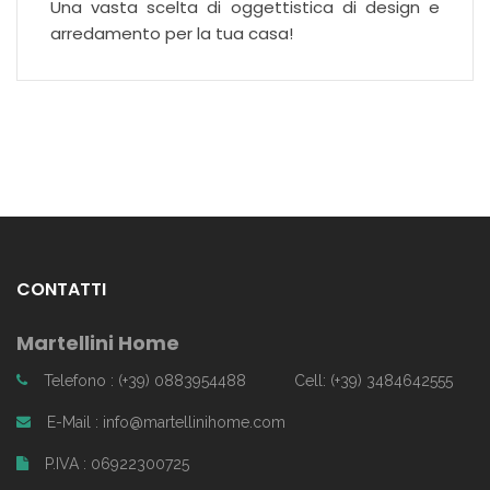
Una vasta scelta di oggettistica di design e
arredamento per la tua casa!
CONTATTI
Martellini Home
Telefono : (+39) 0883954488
Cell: (+39) 3484642555
E-Mail : info@martellinihome.com
P.IVA : 06922300725